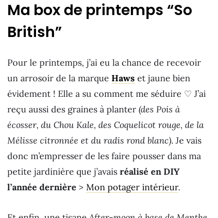
Ma box de printemps “So
British”
Pour le printemps, j’ai eu la chance de recevoir
un arrosoir de la marque
Haws
et jaune bien
évidement ! Elle a su comment me séduire ♡ J’ai
reçu aussi des graines à planter
(des Pois à
écosser, du Chou Kale, des Coquelicot rouge, de la
Mélisse citronnée et du radis rond blanc)
. Je vais
donc m’empresser de les faire pousser dans ma
petite jardinière que j’avais
réalisé en DIY
l’année dernière
>
Mon potager intérieur
.
Et enfin, une tisane
After-moon à base de Menthe